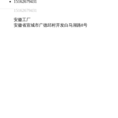
15162679431
15162679431
安徽工厂
安徽省宣城市广德邱村开发白马湖路8号